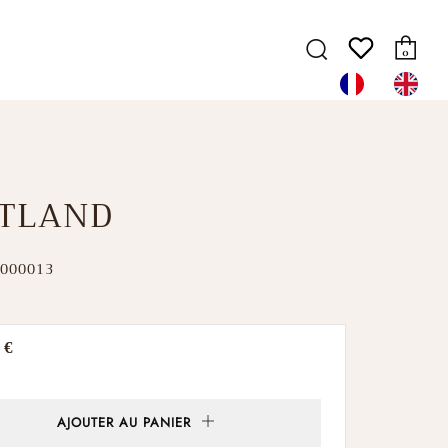
Pa
Recherche
0
TLAND
000013
 €
er
AJOUTER AU PANIER