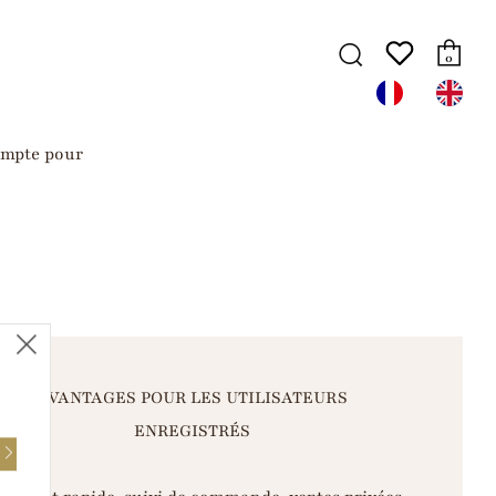
Pa
Recherche
0
ompte
pour
Fermer
(esc)
AVANTAGES POUR LES UTILISATEURS
ENREGISTRÉS