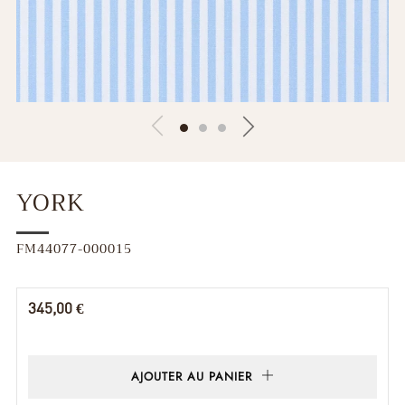
YORK
FM44077-000015
Prix
345,00 €
régulier
AJOUTER AU PANIER