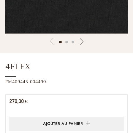
4FLEX
FM409445-004490
Prix
270,00 €
régulier
AJOUTER AU PANIER