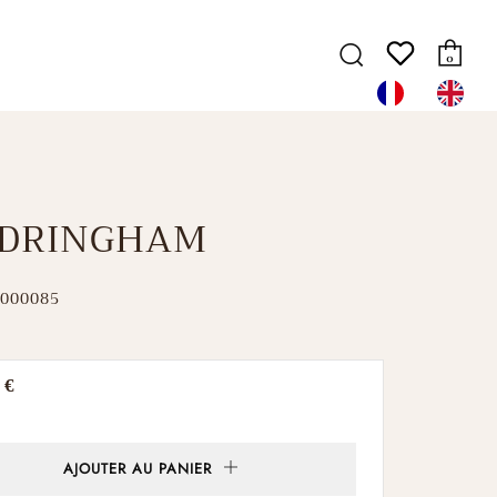
Pa
Recherche
0
DRINGHAM
000085
 €
er
AJOUTER AU PANIER