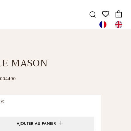
Pa
Recherche
0
LE MASON
004490
 €
er
AJOUTER AU PANIER