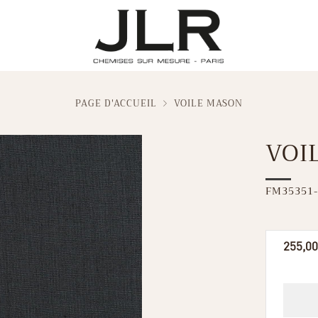
PAGE D'ACCUEIL
VOILE MASON
VOI
FM35351-
Prix
255,00
réguli