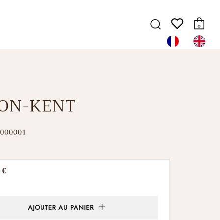
Pa
Recherche
0
ON-KENT
000001
 €
er
AJOUTER AU PANIER