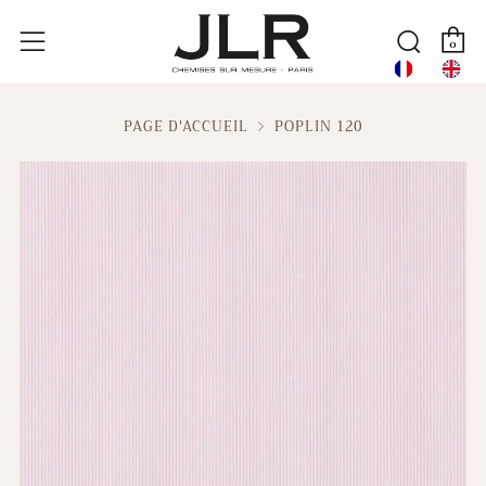
P
Reche
Menu
0
PAGE D'ACCUEIL
POPLIN 120