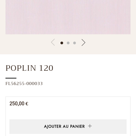
POPLIN 120
FL56255-000033
Prix
250,00 €
régulier
AJOUTER AU PANIER