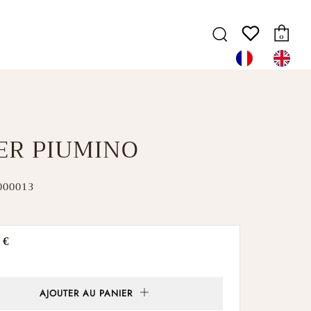
Pa
Recherche
0
ER PIUMINO
000013
 €
er
AJOUTER AU PANIER