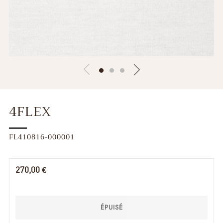
4FLEX
FL410816-000001
Prix
270,00 €
régulier
ÉPUISÉ