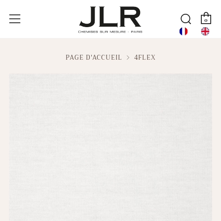
P
Reche
Menu
0
PAGE D'ACCUEIL
4FLEX