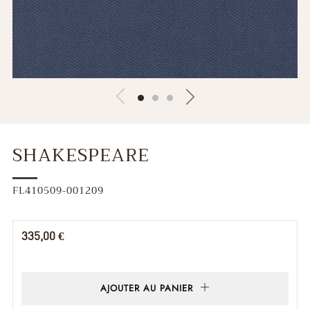
SHAKESPEARE
FL410509-001209
Prix
335,00 €
régulier
AJOUTER AU PANIER