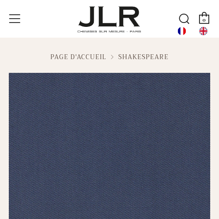
P
Reche
Menu
0
PAGE D'ACCUEIL
SHAKESPEARE