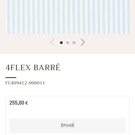
4FLEX BARRÉ
FL409412-000011
Prix
255,00 €
régulier
ÉPUISÉ