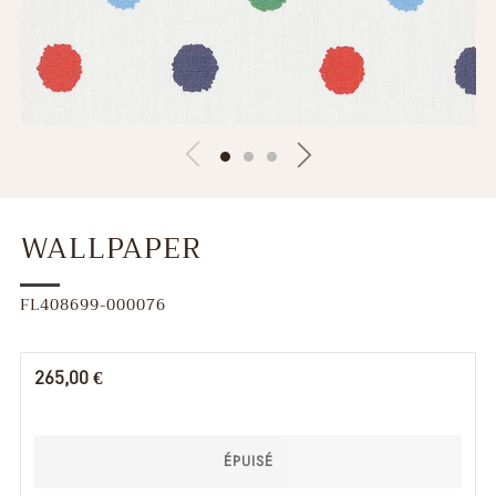
WALLPAPER
FL408699-000076
Prix
265,00 €
régulier
ÉPUISÉ