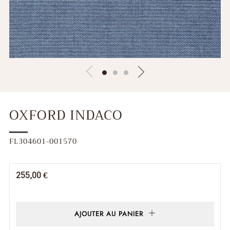
OXFORD INDACO
FL304601-001570
Prix
255,00 €
régulier
AJOUTER AU PANIER