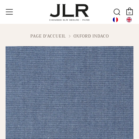
P
Reche
Menu
0
PAGE D'ACCUEIL
OXFORD INDACO