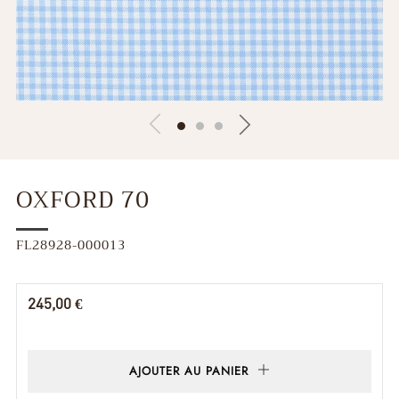
OXFORD 70
FL28928-000013
Prix
245,00 €
régulier
AJOUTER AU PANIER