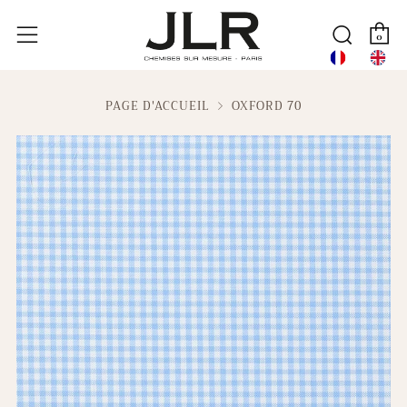
P
Reche
Menu
0
PAGE D'ACCUEIL
OXFORD 70